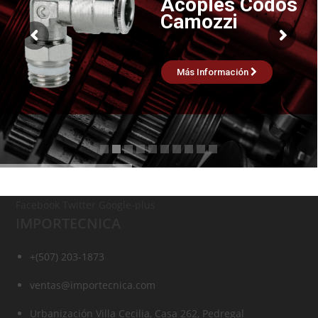
Acoples Codos
Camozzi
Más Información
Facebook
Twitter
Google-plus
IMPORTECNICA
+(507) 203-1873
ventas@importecnica.com
Urbanización Villa Cecilia, Casa 262, Pedregal