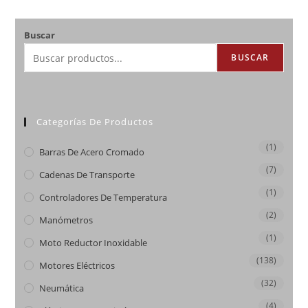
Buscar
BUSCAR
Categorías De Productos
(1)
Barras De Acero Cromado
(7)
Cadenas De Transporte
(1)
Controladores De Temperatura
(2)
Manómetros
(1)
Moto Reductor Inoxidable
(138)
Motores Eléctricos
(32)
Neumática
(4)