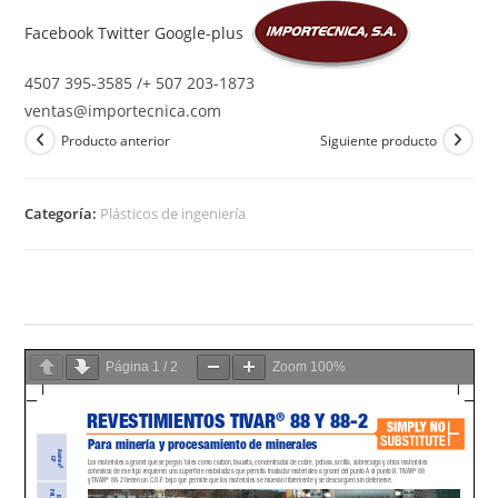
Ir
Facebook
Twitter
Google-plus
al
contenido
4507 395-3585 /+ 507 203-1873
ventas@importecnica.com
Producto anterior
Siguiente producto
Categoría:
Plásticos de ingeniería
Página
1
/
2
Zoom
100%