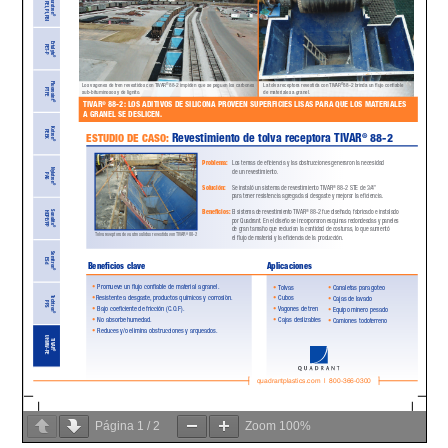
Página
1
/
2
Zoom
100%