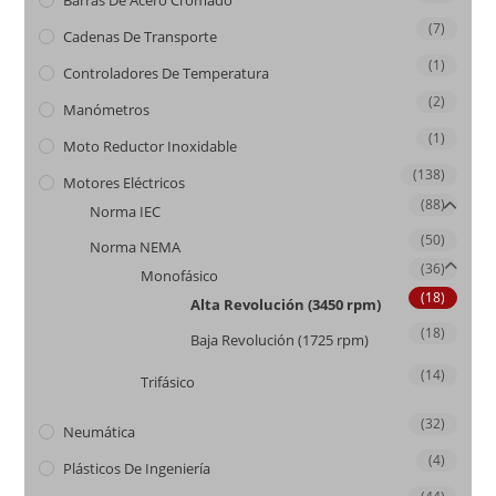
(7)
Cadenas De Transporte
(1)
Controladores De Temperatura
(2)
Manómetros
(1)
Moto Reductor Inoxidable
(138)
Motores Eléctricos
(88)
Norma IEC
(50)
Norma NEMA
(36)
Monofásico
(18)
Alta Revolución (3450 rpm)
(18)
Baja Revolución (1725 rpm)
(14)
Trifásico
(32)
Neumática
(4)
Plásticos De Ingeniería