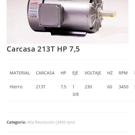
Carcasa 213T HP 7,5
MATERIAL
CARCASA
HP
EJE
VOLTAJE
HZ
RPM
Hierro
213T
7,5
1
230
60
3450
3/8
Categoría:
Alta Revolución (3450 rpm)