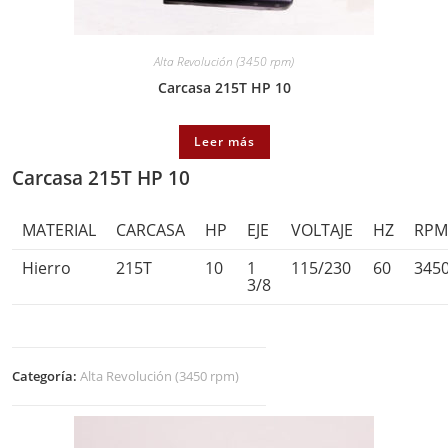
Alta Revolución (3450 rpm)
Carcasa 215T HP 10
Leer más
Carcasa 215T HP 10
MATERIAL
CARCASA
HP
EJE
VOLTAJE
HZ
RP
Hierro
215T
10
1
115/230
60
345
3/8
Categoría:
Alta Revolución (3450 rpm)