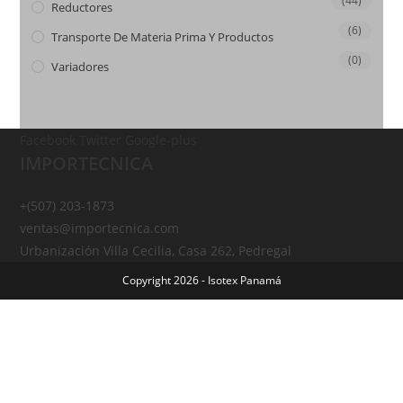
(44)
Reductores
(6)
Transporte De Materia Prima Y Productos
(0)
Variadores
Facebook
Twitter
Google-plus
IMPORTECNICA
+(507) 203-1873
ventas@importecnica.com
Urbanización Villa Cecilia, Casa 262, Pedregal
Copyright 2026 - Isotex Panamá