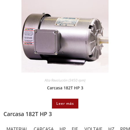
Alta Revolución (3450 rpm)
Carcasa 182T HP 3
Leer más
Carcasa 182T HP 3
MATERIAL
CARCASA
HP
EJE
VOLTAJE
HZ
RP