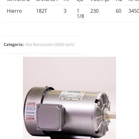
Hierro
182T
3
1
230
60
345
1/8
Categoría:
Alta Revolución (3450 rpm)