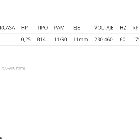
RCASA
HP
TIPO
PAM
EJE
VOLTAJE
HZ
R
0,25
B14
11/90
11mm
230-460
60
17
(1750-900 rpm)