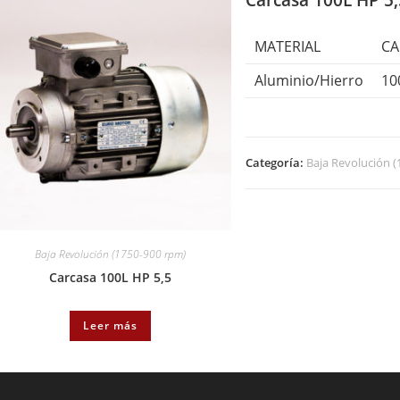
Carcasa 100L HP 5,
MATERIAL
CA
Aluminio/Hierro
10
Categoría:
Baja Revolución 
Baja Revolución (1750-900 rpm)
Carcasa 100L HP 5,5
Leer más