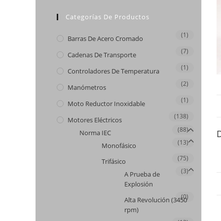
Categorías De Productos
(1)
Barras De Acero Cromado
(7)
Cadenas De Transporte
(1)
Controladores De Temperatura
(2)
Manómetros
(1)
Moto Reductor Inoxidable
(138)
Motores Eléctricos
(88)
Norma IEC
(13)
Monofásico
(75)
Trifásico
(3)
A Prueba de
Explosión
(0)
Alta Revolución (3450
rpm)