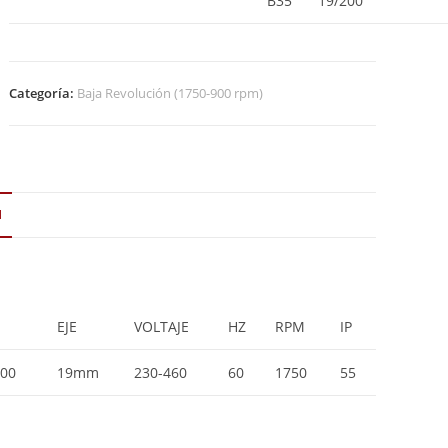
B35
19/200
Categoría:
Baja Revolución (1750-900 rpm)
N
EJE
VOLTAJE
HZ
RPM
IP
200
19mm
230-460
60
1750
55