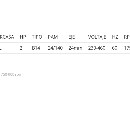
RCASA
HP
TIPO
PAM
EJE
VOLTAJE
HZ
R
L
2
B14
24/140
24mm
230-460
60
17
(1750-900 rpm)