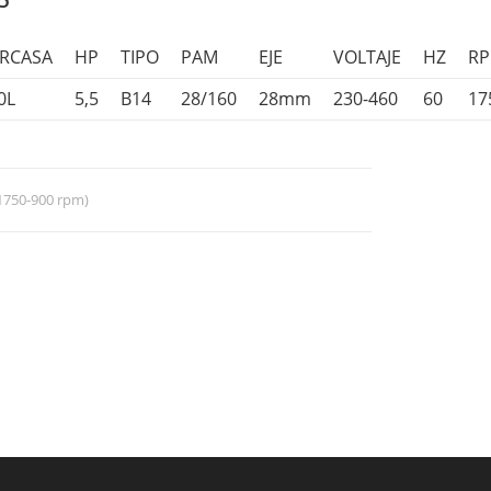
5
RCASA
HP
TIPO
PAM
EJE
VOLTAJE
HZ
R
0L
5,5
B14
28/160
28mm
230-460
60
17
(1750-900 rpm)