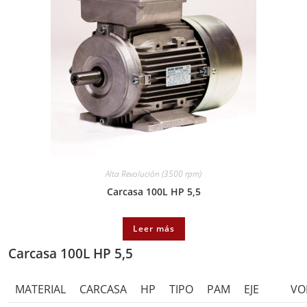
Alta Revolución (3500 rpm)
Carcasa 100L HP 5,5
Leer más
Carcasa 100L HP 5,5
MATERIAL
CARCASA
HP
TIPO
PAM
EJE
VO