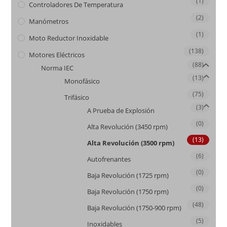
(1)
Controladores De Temperatura
(2)
Manómetros
(1)
Moto Reductor Inoxidable
(138)
Motores Eléctricos
(88)
Norma IEC
(13)
Monofásico
(75)
Trifásico
(3)
A Prueba de Explosión
(0)
Alta Revolución (3450 rpm)
(13)
Alta Revolución (3500 rpm)
(6)
Autofrenantes
(0)
Baja Revolución (1725 rpm)
(0)
Baja Revolución (1750 rpm)
(48)
Baja Revolución (1750-900 rpm)
(5)
Inoxidables