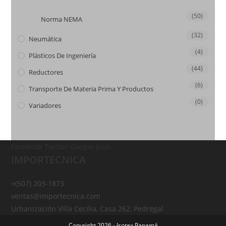
(50)
Norma NEMA
(32)
Neumática
(4)
Plásticos De Ingeniería
(44)
Reductores
(6)
Transporte De Materia Prima Y Productos
(0)
Variadores
Facebook
Twitter
Google-plus
IMPORTECNICA
+(507) 203-1873
ventas@importecnica.com
Urbanización Villa Cecilia, Casa 262, Pedregal
Copyright 2026 - Isotex Panamá