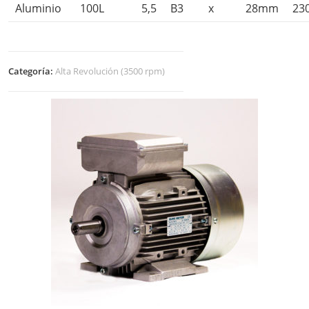
Aluminio
100L
5,5
B3
x
28mm
23
Categoría:
Alta Revolución (3500 rpm)