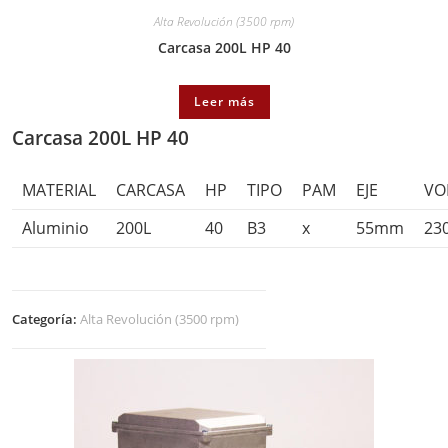
Alta Revolución (3500 rpm)
Carcasa 200L HP 40
Leer más
Carcasa 200L HP 40
MATERIAL
CARCASA
HP
TIPO
PAM
EJE
VO
Aluminio
200L
40
B3
x
55mm
23
Categoría:
Alta Revolución (3500 rpm)