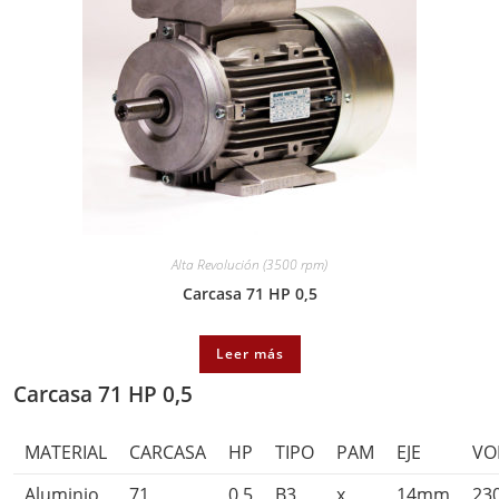
Alta Revolución (3500 rpm)
Carcasa 71 HP 0,5
Leer más
Carcasa 71 HP 0,5
MATERIAL
CARCASA
HP
TIPO
PAM
EJE
VO
Aluminio
71
0,5
B3
x
14mm
23