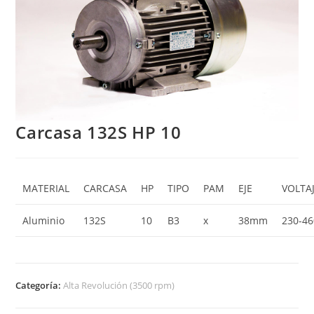
Carcasa 132S HP 10
MATERIAL
CARCASA
HP
TIPO
PAM
EJE
VOLTA
Aluminio
132S
10
B3
x
38mm
230-46
Categoría:
Alta Revolución (3500 rpm)