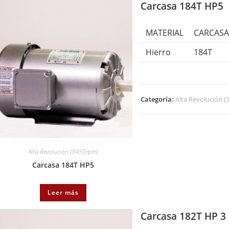
Carcasa 184T HP5
MATERIAL
CARCAS
Hierro
184T
Categoría:
Alta Revolución 
Alta Revolución (3450rpm)
Carcasa 184T HP5
Leer más
Carcasa 182T HP 3