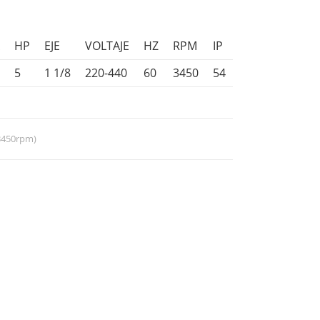
A
HP
EJE
VOLTAJE
HZ
RPM
IP
5
1 1/8
220-440
60
3450
54
(3450rpm)