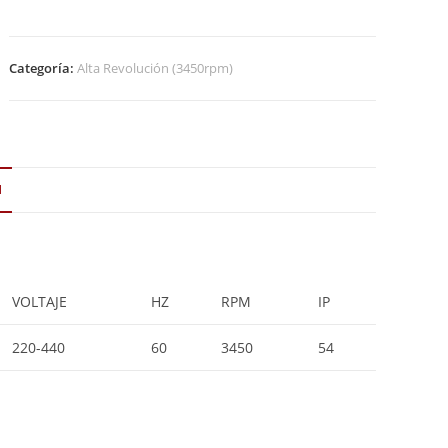
Categoría:
Alta Revolución (3450rpm)
N
VOLTAJE
HZ
RPM
IP
220-440
60
3450
54