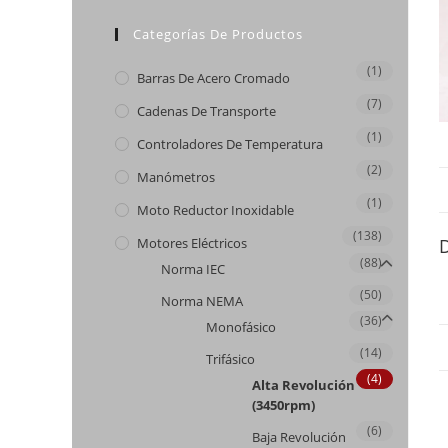
Categorías De Productos
(1)
Barras De Acero Cromado
(7)
Cadenas De Transporte
(1)
Controladores De Temperatura
(2)
Manómetros
(1)
Moto Reductor Inoxidable
(138)
Motores Eléctricos
(88)
Norma IEC
(50)
Norma NEMA
(36)
Monofásico
(14)
Trifásico
(4)
Alta Revolución
(3450rpm)
(6)
Baja Revolución