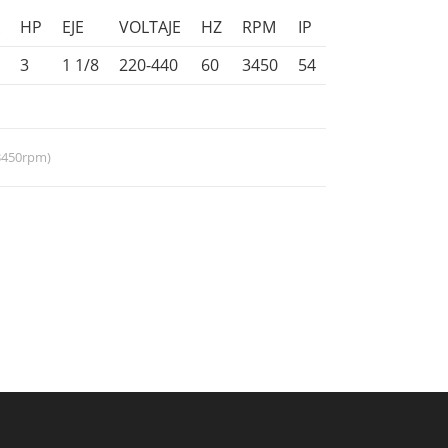
A
HP
EJE
VOLTAJE
HZ
RPM
IP
3
1 1/8
220-440
60
3450
54
(3450rpm)