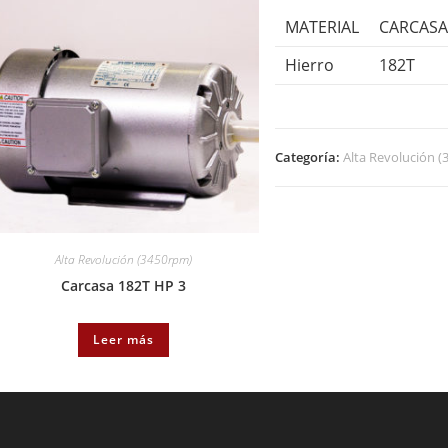
MATERIAL
CARCAS
Hierro
182T
Categoría:
Alta Revolución 
Alta Revolución (3450rpm)
Carcasa 182T HP 3
Leer más