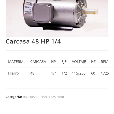
Carcasa 48 HP 1/4
MATERIAL
CARCASA
HP
EJE
VOLTAJE
HZ
RPM
Hierro
48
1/4
1/2
115/230
60
1725
Categoría:
Baja Revolución (1725 rpm)