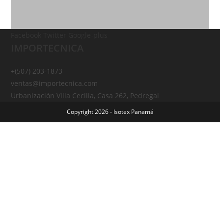
Facebook
Twitter
Google-plus
IMPORTECNICA
+(507) 203-1873
ventas@importecnica.com
Urbanización Villa Cecilia, Casa 262, Pedregal
Copyright 2026 - Isotex Panamá