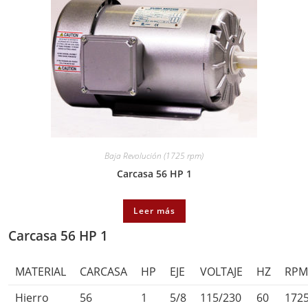
Baja Revolución (1725 rpm)
Carcasa 56 HP 1
Leer más
Carcasa 56 HP 1
MATERIAL
CARCASA
HP
EJE
VOLTAJE
HZ
RP
Hierro
56
1
5/8
115/230
60
172