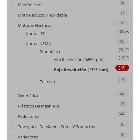
(2)
Manómetros
(1)
Moto Reductor Inoxidable
(138)
Motores Eléctricos
(88)
Norma IEC
(50)
Norma NEMA
(36)
Monofásico
(18)
Alta Revolución (3450 rpm)
(18)
Baja Revolución (1725 rpm)
(14)
Trifásico
(32)
Neumática
(4)
Plásticos De Ingeniería
(44)
Reductores
(6)
Transporte De Materia Prima Y Productos
(0)
Variadores