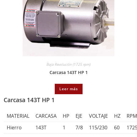
Baja Revolución (1725 rpm)
Carcasa 143T HP 1
Leer más
Carcasa 143T HP 1
MATERIAL
CARCASA
HP
EJE
VOLTAJE
HZ
RP
Hierro
143T
1
7/8
115/230
60
172