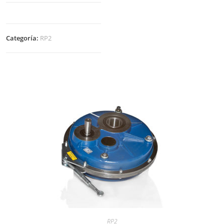
Categoría:
RP2
RP2