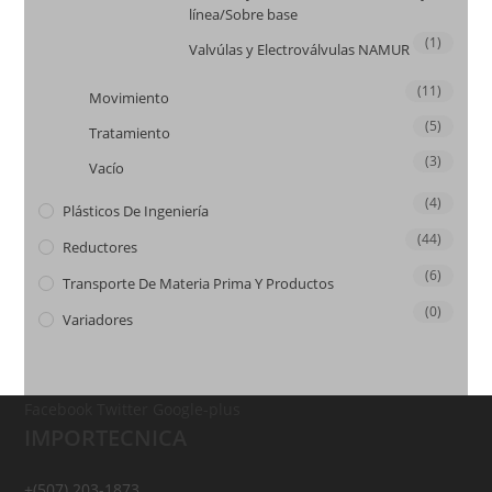
línea/Sobre base
(1)
Valvúlas y Electroválvulas NAMUR
(11)
Movimiento
(5)
Tratamiento
(3)
Vacío
(4)
Plásticos De Ingeniería
(44)
Reductores
(6)
Transporte De Materia Prima Y Productos
(0)
Variadores
Facebook
Twitter
Google-plus
IMPORTECNICA
+(507) 203-1873