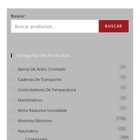
Buscar
BUSCAR
Categorías De Productos
(1)
Barras De Acero Cromado
(7)
Cadenas De Transporte
(1)
Controladores De Temperatura
(2)
Manómetros
(1)
Moto Reductor Inoxidable
(138)
Motores Eléctricos
(32)
Neumática
(4)
Conexiones