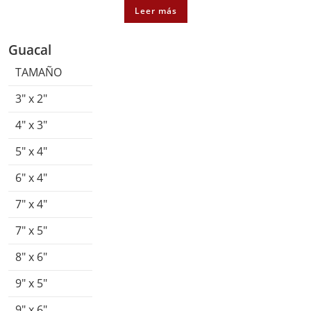
Leer más
Guacal
TAMAÑO
3″ x 2″
4″ x 3″
5″ x 4″
6″ x 4″
7″ x 4″
7″ x 5″
8″ x 6″
9″ x 5″
9″ x 6″