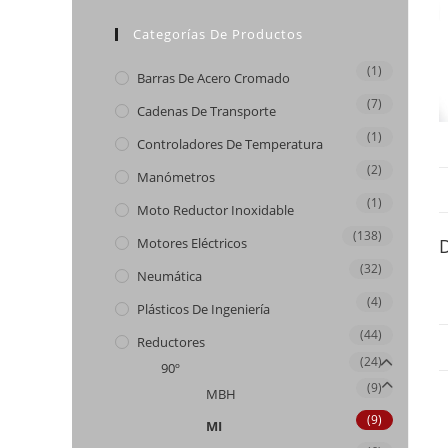
Categorías De Productos
(1)
Barras De Acero Cromado
(7)
Cadenas De Transporte
(1)
Controladores De Temperatura
(2)
Manómetros
(1)
Moto Reductor Inoxidable
(138)
Motores Eléctricos
(32)
Neumática
(4)
Plásticos De Ingeniería
(44)
Reductores
(24)
90º
(9)
MBH
(9)
MI